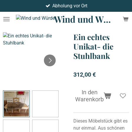
Abholung vor Ort
Zum
Hauptinhalt
Wind und Würde
springen
Ein echtes
Unikat- die
Stuhlbank
312,00 €
In den
Warenkorb
Dieses Möbelstück gibt es
nur einmal. Aus schönen