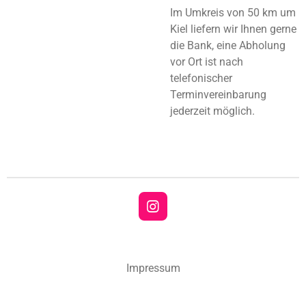
Im Umkreis von 50 km um
Kiel liefern wir Ihnen gerne
die Bank, eine Abholung
vor Ort ist nach
telefonischer
Terminvereinbarung
jederzeit möglich.
I
n
s
t
a
Impressum
g
r
a