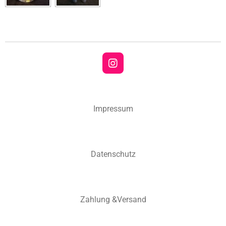
I
n
s
t
a
Impressum
g
r
a
m
Datenschutz
Zahlung &Versand