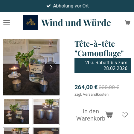
Abholung vor Ort
Zum
Hauptinhalt
Wind und Würde
springen
Tête-à-tête
"Camouflage"
20% Rabatt bis zum
28.02.2026
264,00 €
330,00 €
zzgl. Versandkosten
In den
Warenkorb