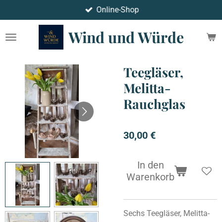
Online-Shop
Zum
Hauptinhalt
Wind und Würde
springen
Teegläser,
Melitta-
Rauchglas
30,00 €
In den
Warenkorb
Sechs Teegläser, Melitta-