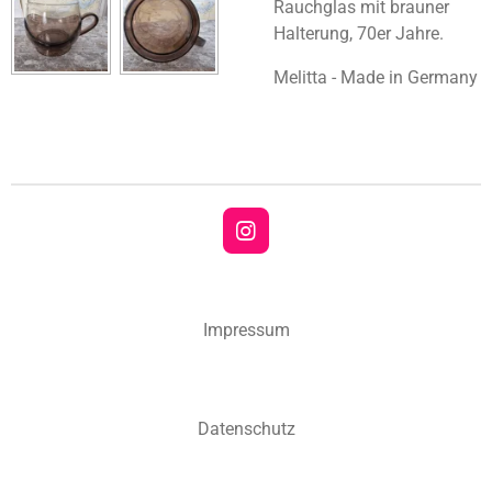
Rauchglas mit brauner
Halterung, 70er Jahre.
Melitta - Made in Germany
I
n
s
t
a
Impressum
g
r
a
m
Datenschutz