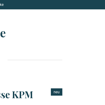
cke
e
sse KPM
neu