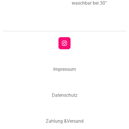
waschbar bei 30°
I
n
s
t
a
Impressum
g
r
a
m
Datenschutz
Zahlung &Versand