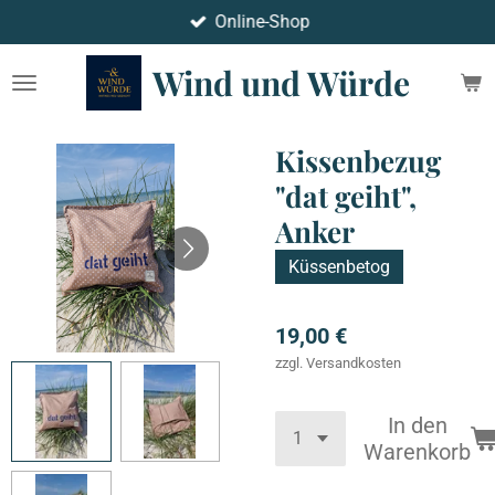
Online-Shop
Zum
Hauptinhalt
Wind und Würde
springen
Kissenbezug
"dat geiht",
Anker
Küssenbetog
19,00 €
zzgl. Versandkosten
In den
Warenkorb